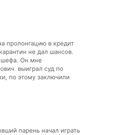
на пролонгацию в кредит
карантин не дал шансов.
 шефа. Он мне
ович выиграл суд по
ки, по этому заключили
равили мне Новой Почтой.
 прислали гарантийные
процентами дали
ков стало меньше. Пока
ывший парень начал играть