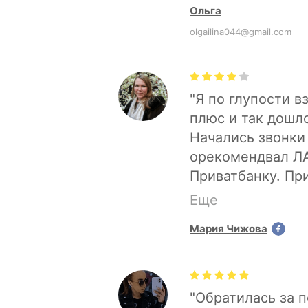
Ольга
olgailina044@gmail.com
"Я по глупости 
плюс и так дошло
Начались звонки
орекомендвал ЛА
Приватбанку. При
электронный дог
Еще
Я подала в эти к
Мария Чижова
письма. Некоторы
реструктуризаци
довольна, спаси
"Обратилась за 