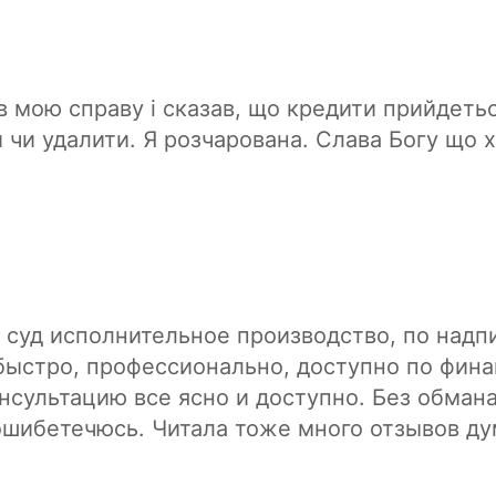
ов'я!
 мою справу і сказав, що кредити прийдетьс
 чи удалити. Я розчарована. Слава Богу що х
 суд исполнительное производство, по надпи
 быстро, профессионально, доступно по фин
сультацию все ясно и доступно. Без обмана
шибетечюсь. Читала тоже много отзывов ду