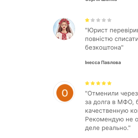
Дай Бог вам Здор
"
"Юрист перевірив
повністю списати
безкоштона"
Інесса Павлова
"Отменили через
за долга в МФО,
качественную кон
Рекомендую не о
деле реально."