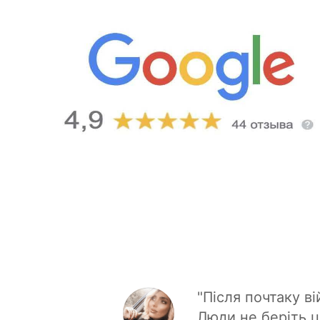
"Після почтаку в
Люди не беріть ц