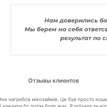
Нам доверились бо
Мы берем на себя ответс
результат по 
Отзывы клиентов
ійни нагребла мікозаймів. Це був просто кош
і кредити бо потім буде жах. Я поїхала за ко