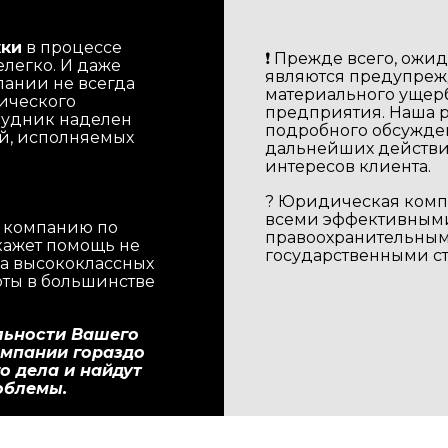
жки
в процессе
❗️ Прежде всего, ож
елегко. И даже
являются предупре
пании не всегда
материального ущерб
дического
предприятия. Наша р
рудник наделен
подробного обсужде
й, исполняемых
дальнейших действи
интересов клиента.
? Юридическая компа
всеми эффективными
 компанию по
правоохранительны
ажет помощь не
государственными с
а высококлассных
оты в большинстве
льности Вашего
омпании гораздо
о дела и найдут
облемы.