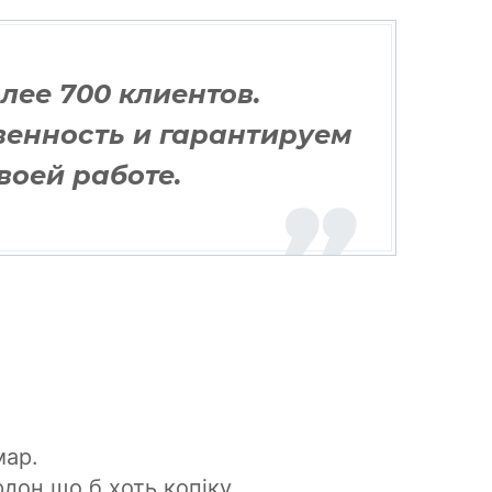
лее 700 клиентов.
венность и гарантируем
своей работе.
мар.
рдон що б хоть копіку