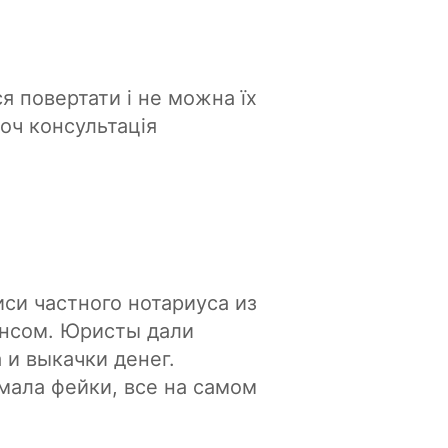
я повертати і не можна їх
оч консультація
си частного нотариуса из
ансом. Юристы дали
 и выкачки денег.
мала фейки, все на самом