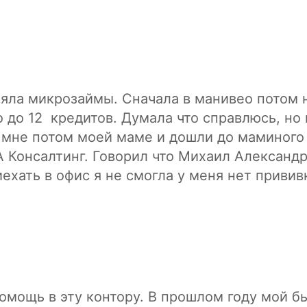
взяла микрозаймы. Сначала в манивео потом 
 до 12 кредитов. Думала что справлюсь, но 
 мне потом моей маме и дошли до маминого
 Консалтинг. Говорил что Михаил Александр
ехать в офис я не смогла у меня нет привив
овор. Неделю они готовили документы и отп
редитные шараги. За месяц из 12 ответило 8
е согласились закрыть за тело, там где с 
и. Жду ответы от остальных компаний. Звон
бо вам большое"
помощь в эту контору. В прошлом году мой б