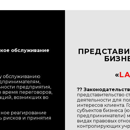
ПРЕДСТАВИ
ское обслуживание
БИЗН
«
L
у обслуживанию
едпринимателям,
ьности предприятия,
?? Законодательст
во время переговоров,
представительство с
аций, возникших во
деятельности для по
интересов клиента. Г
субъектов бизнеса (
ное реагирование
предприниматели) м
ь рисков и принятия
видах правовых отно
контролирующих уч